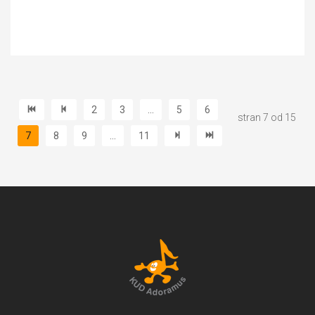
2
3
...
5
6
stran 7 od 15
7
8
9
...
11