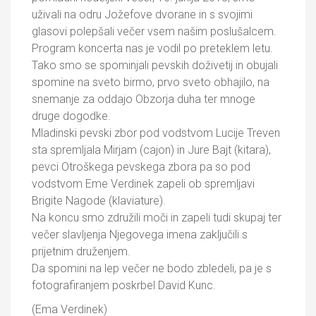
uživali na odru Jožefove dvorane in s svojimi
glasovi polepšali večer vsem našim poslušalcem.
Program koncerta nas je vodil po preteklem letu.
Tako smo se spominjali pevskih doživetij in obujali
spomine na sveto birmo, prvo sveto obhajilo, na
snemanje za oddajo Obzorja duha ter mnoge
druge dogodke.
Mladinski pevski zbor pod vodstvom Lucije Treven
sta spremljala Mirjam (cajon) in Jure Bajt (kitara),
pevci Otroškega pevskega zbora pa so pod
vodstvom Eme Verdinek zapeli ob spremljavi
Brigite Nagode (klaviature).
Na koncu smo združili moči in zapeli tudi skupaj ter
večer slavljenja Njegovega imena zaključili s
prijetnim druženjem.
Da spomini na lep večer ne bodo zbledeli, pa je s
fotografiranjem poskrbel David Kunc.
(Ema Verdinek)